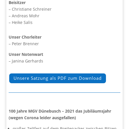
Beisitzer
– Christiane Schreiner
– Andreas Mohr
– Heike Salis
Unser Chorleiter
– Peter Brenner
Unser Notenwart
– Janina Gerhards
Unsere Satzung als PDF zum Download
100 Jahre MGV Dünebusch – 2021 das Jubiläumsjahr
(wegen Corona leider ausgefallen)
großes Zeltfest auf dem Breitenacker zwischen Bitzen