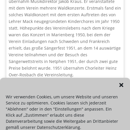
übernahm Musikdirektor Jakob Kraus. Er veranstaltete
mit dem Verein mehrere Waldkonzerte. Erstmals fand ein
solches Waldkonzert mit dem ersten Auftreten des von
Lehrer Mack neugegründeten Kinderchores im Jahr 1950
statt. Höhepunkte des Vereinslebens nach dem Kriege
waren das Konzert in Marienberg 1950, bei dem der
Verein Einladungen nach Schweden und Frankreich
erhielt, das große Sängerfest 1951, an dem 14 auswärtige
Vereine teilnahmen und der Besuch des
Sängerwettstreits in Netphen 1951, der durch zwei gute
Preise belohnt wurde. 1951 übernahm Chorleiter Heinz
Over-Rosbach die Vereinsleitung.
Wir verwenden Cookies, um unsere Website und unseren
Service zu optimieren. Cookies lassen sich jederzeit
"Ablehnen" oder in den "Einstellungen" anpassen. Ein
Klick auf „Zustimmen“ erlaubt uns diese
Datenverarbeitung sowie die Weitergabe an Drittanbieter
Designed by WellNet M:W | Powered by WordPress
gemäß unserer Datenschutzerklärung.