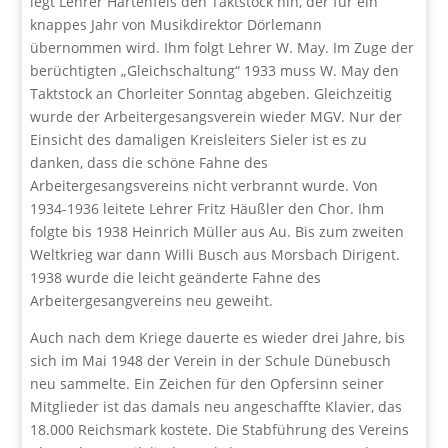
legt Lehrer Hartenfels den Taktstock hin, der für ein
knappes Jahr von Musikdirektor Dörlemann
übernommen wird. Ihm folgt Lehrer W. May. Im Zuge der
berüchtigten „Gleichschaltung“ 1933 muss W. May den
Taktstock an Chorleiter Sonntag abgeben. Gleichzeitig
wurde der Arbeitergesangsverein wieder MGV. Nur der
Einsicht des damaligen Kreisleiters Sieler ist es zu
danken, dass die schöne Fahne des
Arbeitergesangsvereins nicht verbrannt wurde. Von
1934-1936 leitete Lehrer Fritz Häußler den Chor. Ihm
folgte bis 1938 Heinrich Müller aus Au. Bis zum zweiten
Weltkrieg war dann Willi Busch aus Morsbach Dirigent.
1938 wurde die leicht geänderte Fahne des
Arbeitergesangvereins neu geweiht.
Auch nach dem Kriege dauerte es wieder drei Jahre, bis
sich im Mai 1948 der Verein in der Schule Dünebusch
neu sammelte. Ein Zeichen für den Opfersinn seiner
Mitglieder ist das damals neu angeschaffte Klavier, das
18.000 Reichsmark kostete. Die Stabführung des Vereins